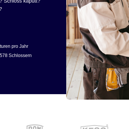
? Schloss kaputt?
?
uren pro Jahr
578 Schlossern