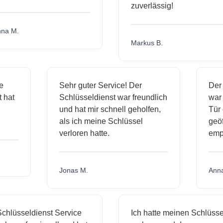
zuverlässig!
a M.
Markus B.
ige
Sehr guter Service! Der
De
st hat
Schlüsseldienst war freundlich
wa
ch
und hat mir schnell geholfen,
Tü
als ich meine Schlüssel
ge
verloren hatte.
em
Jonas M.
An
hlüsseldienst Service
Ich hatte meinen Schlüssel