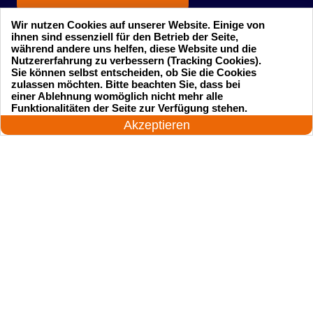
Wir nutzen Cookies auf unserer Website. Einige von
ihnen sind essenziell für den Betrieb der Seite,
während andere uns helfen, diese Website und die
Nutzererfahrung zu verbessern (Tracking Cookies).
Sie können selbst entscheiden, ob Sie die Cookies
zulassen möchten. Bitte beachten Sie, dass bei
einer Ablehnung womöglich nicht mehr alle
Startseite
Einsatzgebiete
24 Stunden am Tag
Funktionalitäten der Seite zur Verfügung stehen.
Jetzt anrufen!
Akzeptieren
Preise
Kontakte
Impressum
Sitemap