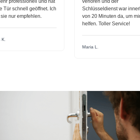
hr professionell und hat
verloren und der
Tür schnell geöffnet. Ich
Schlüsseldienst war innerh
ie nur empfehlen.
von 20 Minuten da, um mir 
helfen. Toller Service!
K.
Maria L.