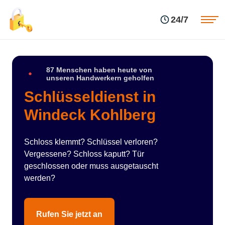
Einsatzgebiete
Preise
24/7
Über uns
Blog
Kontakte
Impressum
87 Menschen haben heute von
unseren Handwerkern geholfen
Schlüsseldienst in
Windeck Kohlberg
Schloss klemmt? Schlüssel verloren?
Vergessene? Schloss kaputt? Tür
geschlossen oder muss ausgetauscht
werden?
Rufen Sie jetzt an