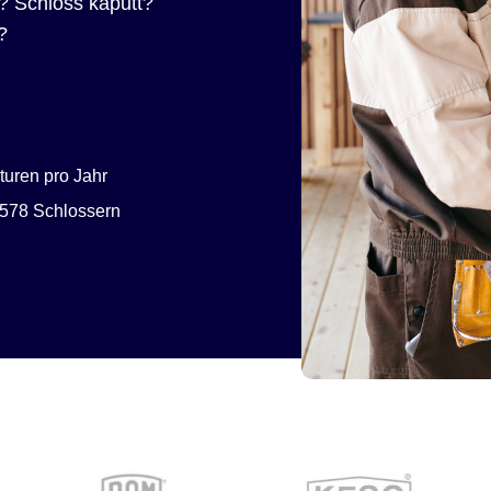
? Schloss kaputt?
?
uren pro Jahr
578 Schlossern