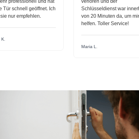
hr professionell und hat
verloren und der
Tür schnell geöffnet. Ich
Schlüsseldienst war inner
sie nur empfehlen.
von 20 Minuten da, um mir
helfen. Toller Service!
K.
Maria L.