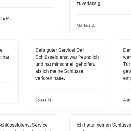
zuverlässig!
na M.
Markus B.
ge
Sehr guter Service! Der
De
st hat
Schlüsseldienst war freundlich
wa
h
und hat mir schnell geholfen,
Tü
als ich meine Schlüssel
geö
verloren hatte.
em
Jonas M.
Ann
chlüsseldienst Service
Ich hatte meinen Schlüssel