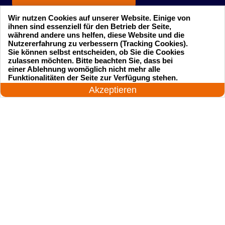
Wir nutzen Cookies auf unserer Website. Einige von
ihnen sind essenziell für den Betrieb der Seite,
während andere uns helfen, diese Website und die
Nutzererfahrung zu verbessern (Tracking Cookies).
Sie können selbst entscheiden, ob Sie die Cookies
zulassen möchten. Bitte beachten Sie, dass bei
einer Ablehnung womöglich nicht mehr alle
Startseite
Einsatzgebiete
24 Stunden am Tag
Funktionalitäten der Seite zur Verfügung stehen.
Jetzt anrufen!
Akzeptieren
Preise
Kontakte
Impressum
Sitemap