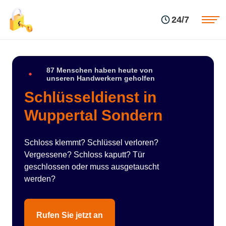
Einsatzgebiete
Preise
24/7
Über uns
Blog
Kontakte
Impressum
87 Menschen haben heute von
unseren Handwerkern geholfen
Schlüsseldienst in
Wuppertal Sondern
Schloss klemmt? Schlüssel verloren?
Vergessene? Schloss kaputt? Tür
geschlossen oder muss ausgetauscht
werden?
Rufen Sie jetzt an