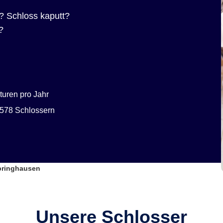
? Schloss kaputt?
?
uren pro Jahr
578 Schlossern
lbringhausen
Unsere Schlosser