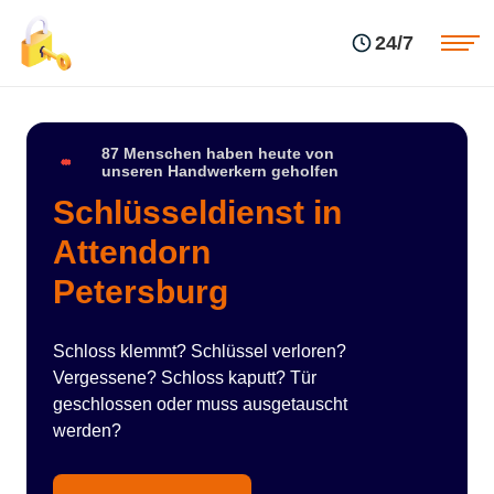
Einsatzgebiete
Preise
24/7
Über uns
Blog
Kontakte
Impressum
87 Menschen haben heute von
unseren Handwerkern geholfen
Schlüsseldienst in
Attendorn
Petersburg
Schloss klemmt? Schlüssel verloren?
Vergessene? Schloss kaputt? Tür
geschlossen oder muss ausgetauscht
werden?