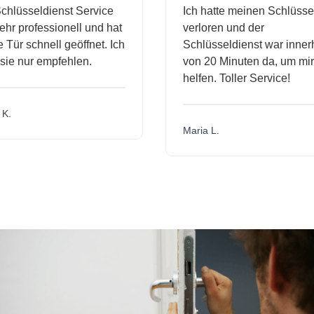
hlüsseldienst Service
Ich hatte meinen Schlüssel
hr professionell und hat
verloren und der
ür schnell geöffnet. Ich
Schlüsseldienst war innerh
ie nur empfehlen.
von 20 Minuten da, um mir 
helfen. Toller Service!
.
Maria L.