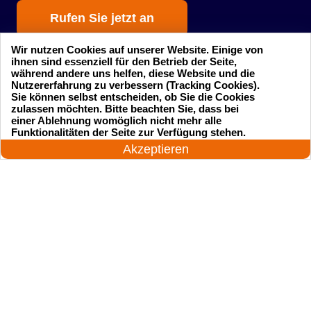
Rufen Sie jetzt an
Wir nutzen Cookies auf unserer Website. Einige von
ihnen sind essenziell für den Betrieb der Seite,
während andere uns helfen, diese Website und die
Nutzererfahrung zu verbessern (Tracking Cookies).
Sie können selbst entscheiden, ob Sie die Cookies
zulassen möchten. Bitte beachten Sie, dass bei
einer Ablehnung womöglich nicht mehr alle
Startseite
Einsatzgebiete
24 Stunden am Tag
Funktionalitäten der Seite zur Verfügung stehen.
Jetzt anrufen!
Akzeptieren
Preise
Kontakte
Impressum
Sitemap