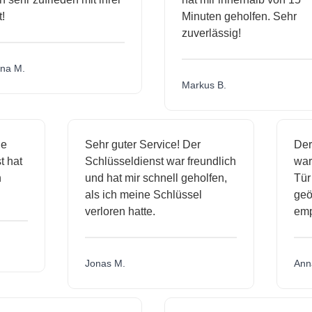
Minuten geholfen. Sehr
zuverlässig!
a M.
Markus B.
ige
Sehr guter Service! Der
De
st hat
Schlüsseldienst war freundlich
wa
ch
und hat mir schnell geholfen,
T
als ich meine Schlüssel
ge
verloren hatte.
em
Jonas M.
An