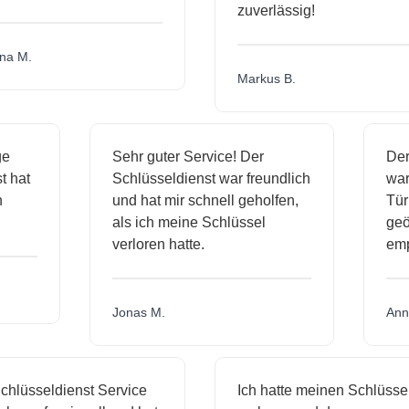
zuverlässig!
a M.
Markus B.
sige
Sehr guter Service! Der
D
nst hat
Schlüsseldienst war freundlich
w
ich
und hat mir schnell geholfen,
T
als ich meine Schlüssel
g
verloren hatte.
e
Jonas M.
A
hlüsseldienst Service
Ich hatte meinen Schlüssel