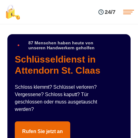
Einsatzgebiete
Preise
24/7
Über uns
Blog
Kontakte
Impressum
87 Menschen haben heute von
unseren Handwerkern geholfen
Schlüsseldienst in
Attendorn St. Claas
Schloss klemmt? Schlüssel verloren?
Vergessene? Schloss kaputt? Tür
geschlossen oder muss ausgetauscht
werden?
Rufen Sie jetzt an