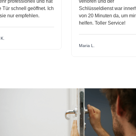
r professionell und hat
verloren und der
ür schnell geöffnet. Ich
Schlüsseldienst war innerha
e nur empfehlen.
von 20 Minuten da, um mir 
helfen. Toller Service!
.
Maria L.