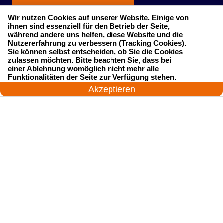
Wir nutzen Cookies auf unserer Website. Einige von
ihnen sind essenziell für den Betrieb der Seite,
während andere uns helfen, diese Website und die
Nutzererfahrung zu verbessern (Tracking Cookies).
Sie können selbst entscheiden, ob Sie die Cookies
zulassen möchten. Bitte beachten Sie, dass bei
einer Ablehnung womöglich nicht mehr alle
Startseite
Einsatzgebiete
24 Stunden am Tag
Funktionalitäten der Seite zur Verfügung stehen.
Jetzt anrufen!
Akzeptieren
Preise
Kontakte
Impressum
Sitemap