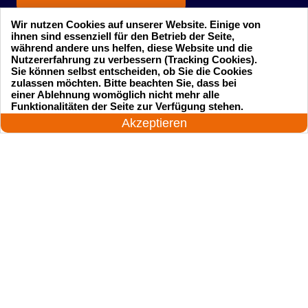
Wir nutzen Cookies auf unserer Website. Einige von
ihnen sind essenziell für den Betrieb der Seite,
während andere uns helfen, diese Website und die
Nutzererfahrung zu verbessern (Tracking Cookies).
Sie können selbst entscheiden, ob Sie die Cookies
zulassen möchten. Bitte beachten Sie, dass bei
einer Ablehnung womöglich nicht mehr alle
Startseite
Einsatzgebiete
24 Stunden am Tag
Funktionalitäten der Seite zur Verfügung stehen.
Jetzt anrufen!
Akzeptieren
Preise
Kontakte
Impressum
Sitemap