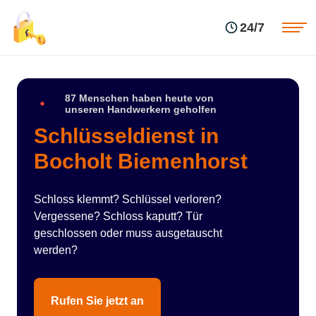
Einsatzgebiete
Preise
24/7
Über uns
Blog
Kontakte
Impressum
87 Menschen haben heute von
unseren Handwerkern geholfen
Schlüsseldienst in
Bocholt Biemenhorst
Schloss klemmt? Schlüssel verloren?
Vergessene? Schloss kaputt? Tür
geschlossen oder muss ausgetauscht
werden?
Rufen Sie jetzt an