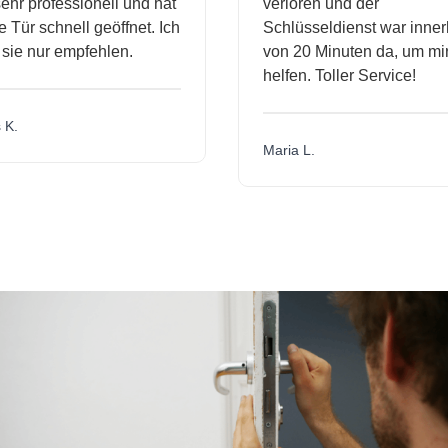
hr professionell und hat
verloren und der
Tür schnell geöffnet. Ich
Schlüsseldienst war innerh
ie nur empfehlen.
von 20 Minuten da, um mir 
helfen. Toller Service!
K.
Maria L.