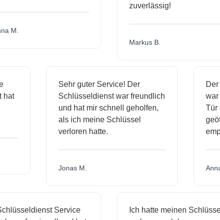
zuverlässig!
a M.
Markus B.
ige
Sehr guter Service! Der
De
st hat
Schlüsseldienst war freundlich
wa
ch
und hat mir schnell geholfen,
Tü
als ich meine Schlüssel
ge
verloren hatte.
em
Jonas M.
An
hlüsseldienst Service
Ich hatte meinen Schlüssel