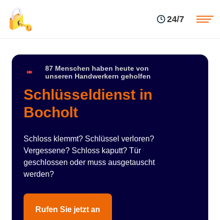
Einsatzgebiete
Preise
24/7
Über uns
Blog
Kontakte
Impressum
87 Menschen haben heute von
unseren Handwerkern geholfen
Schlüsseldienst in
Bocholt
Schloss klemmt? Schlüssel verloren?
Vergessene? Schloss kaputt? Tür
geschlossen oder muss ausgetauscht
werden?
Rufen Sie jetzt an