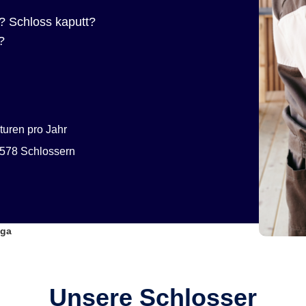
? Schloss kaputt?
?
uren pro Jahr
578 Schlossern
ega
Unsere Schlosser