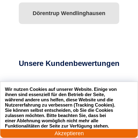
Dörentrup Wendlinghausen
Unsere Kundenbewertungen
Wir nutzen Cookies auf unserer Website. Einige von
ihnen sind essenziell für den Betrieb der Seite,
während andere uns helfen, diese Website und die
sseldienst Service
Ich hatte mich ausgesperrt und
Nutzererfahrung zu verbessern (Tracking Cookies).
l und professionell.
der Schlüsseldienst Service
Sie können selbst entscheiden, ob Sie die Cookies
hr zufrieden mit ihrer
hat mir innerhalb von 15
zulassen möchten. Bitte beachten Sie, dass bei
einer Ablehnung womöglich nicht mehr alle
Minuten geholfen. Sehr
24 Stunden am Tag
Funktionalitäten der Seite zur Verfügung stehen.
zuverlässig!
Jetzt anrufen!
Akzeptieren