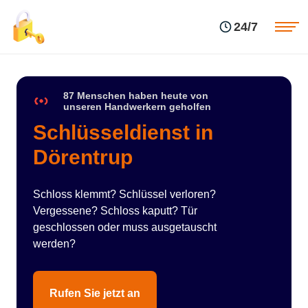
Einsatzgebiete
Preise
24/7
Über uns
Blog
Kontakte
Impressum
87 Menschen haben heute von
unseren Handwerkern geholfen
Schlüsseldienst in
Dörentrup
Schloss klemmt? Schlüssel verloren?
Vergessene? Schloss kaputt? Tür
geschlossen oder muss ausgetauscht
werden?
Rufen Sie jetzt an