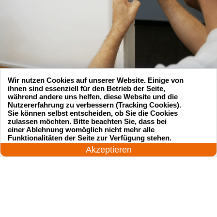
Wir nutzen Cookies auf unserer Website. Einige von
ihnen sind essenziell für den Betrieb der Seite,
während andere uns helfen, diese Website und die
Nutzererfahrung zu verbessern (Tracking Cookies).
Sie können selbst entscheiden, ob Sie die Cookies
zulassen möchten. Bitte beachten Sie, dass bei
Suchen Sie einen Schlüsseldienst
einer Ablehnung womöglich nicht mehr alle
24 Stunden am Tag
Funktionalitäten der Seite zur Verfügung stehen.
zu einem vernünftigen Preis?
Jetzt anrufen!
Akzeptieren
Rufen Sie uns an und unser professioneller
Meister wird in 25 Minuten schnell vor Ort sein!
Rufen Sie jetzt an