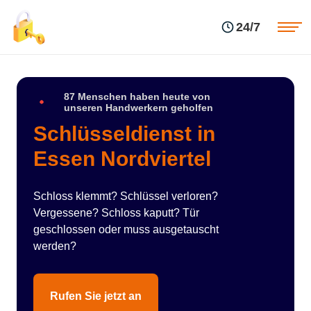
Einsatzgebiete
Preise
24/7
Über uns
Blog
Kontakte
Impressum
87 Menschen haben heute von
unseren Handwerkern geholfen
Schlüsseldienst in
Essen Nordviertel
Schloss klemmt? Schlüssel verloren?
Vergessene? Schloss kaputt? Tür
geschlossen oder muss ausgetauscht
werden?
Rufen Sie jetzt an