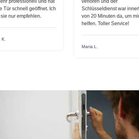
hr professionell und hat
verloren und der
ür schnell geöffnet. Ich
Schlüsseldienst war innerh
ie nur empfehlen.
von 20 Minuten da, um mir 
helfen. Toller Service!
.
Maria L.