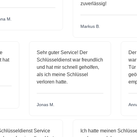
zuverlässig!
a M.
Markus B.
ige
Sehr guter Service! Der
De
st hat
Schlüsseldienst war freundlich
wa
ch
und hat mir schnell geholfen,
T
als ich meine Schlüssel
ge
verloren hatte.
em
Jonas M.
An
hlüsseldienst Service
Ich hatte meinen Schlüssel