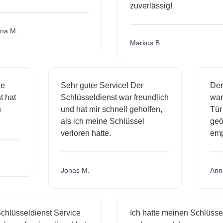
zuverlässig!
a M.
Markus B.
ige
Sehr guter Service! Der
D
nst hat
Schlüsseldienst war freundlich
w
ich
und hat mir schnell geholfen,
T
als ich meine Schlüssel
ge
verloren hatte.
e
Jonas M.
A
hlüsseldienst Service
Ich hatte meinen Schlüssel