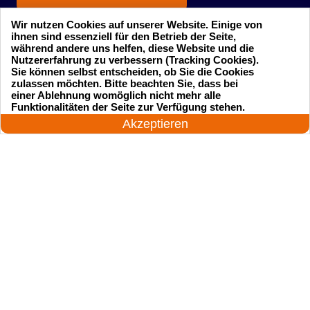
Wir nutzen Cookies auf unserer Website. Einige von
ihnen sind essenziell für den Betrieb der Seite,
während andere uns helfen, diese Website und die
Nutzererfahrung zu verbessern (Tracking Cookies).
Sie können selbst entscheiden, ob Sie die Cookies
zulassen möchten. Bitte beachten Sie, dass bei
einer Ablehnung womöglich nicht mehr alle
Startseite
Einsatzgebiete
24 Stunden am Tag
Funktionalitäten der Seite zur Verfügung stehen.
Jetzt anrufen!
Akzeptieren
Preise
Kontakte
Impressum
Sitemap