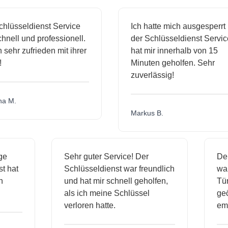
sseldienst Service
Ich hatte mich ausgesperrt und
ll und professionell.
der Schlüsseldienst Service
hr zufrieden mit ihrer
hat mir innerhalb von 15
Minuten geholfen. Sehr
zuverlässig!
.
Markus B.
ässige
Sehr guter Service! Der
ienst hat
Schlüsseldienst war freundlich
 mich
und hat mir schnell geholfen,
als ich meine Schlüssel
verloren hatte.