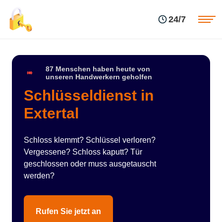
Einsatzgebiete
Preise
24/7
Über uns
Blog
Kontakte
Impressum
87 Menschen haben heute von
unseren Handwerkern geholfen
Schlüsseldienst in
Extertal
Schloss klemmt? Schlüssel verloren?
Vergessene? Schloss kaputt? Tür
geschlossen oder muss ausgetauscht
werden?
Rufen Sie jetzt an