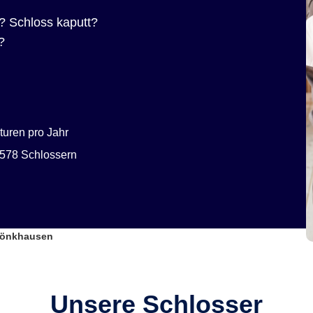
? Schloss kaputt?
?
uren pro Jahr
578 Schlossern
 Rönkhausen
Unsere Schlosser