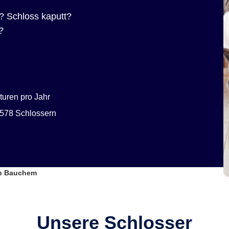
? Schloss kaputt?
?
uren pro Jahr
578 Schlossern
en Bauchem
Unsere Schlosser