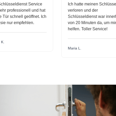
hlüsseldienst Service
Ich hatte meinen Schlüssel
hr professionell und hat
verloren und der
Tür schnell geöffnet. Ich
Schlüsseldienst war innerh
ie nur empfehlen.
von 20 Minuten da, um mir 
helfen. Toller Service!
K.
Maria L.