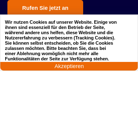
Rufen Sie jetzt an
Wir nutzen Cookies auf unserer Website. Einige von
ihnen sind essenziell für den Betrieb der Seite,
während andere uns helfen, diese Website und die
Nutzererfahrung zu verbessern (Tracking Cookies).
Sie können selbst entscheiden, ob Sie die Cookies
zulassen möchten. Bitte beachten Sie, dass bei
einer Ablehnung womöglich nicht mehr alle
Startseite
Einsatzgebiete
24 Stunden am Tag
Funktionalitäten der Seite zur Verfügung stehen.
Jetzt anrufen!
Akzeptieren
Preise
Kontakte
Impressum
Sitemap