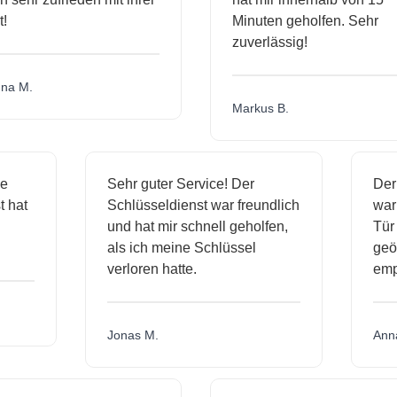
Minuten geholfen. Sehr
zuverlässig!
a M.
Markus B.
ige
Sehr guter Service! Der
De
st hat
Schlüsseldienst war freundlich
wa
ch
und hat mir schnell geholfen,
Tü
als ich meine Schlüssel
ge
verloren hatte.
em
Jonas M.
An