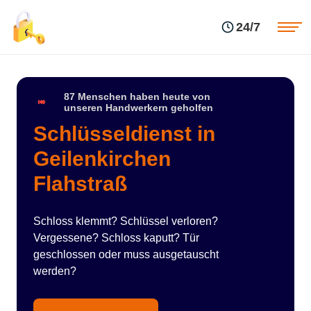
Einsatzgebiete
Preise
24/7
Über uns
Blog
Kontakte
Impressum
87 Menschen haben heute von
unseren Handwerkern geholfen
Schlüsseldienst in
Geilenkirchen
Flahstraß
Schloss klemmt? Schlüssel verloren?
Vergessene? Schloss kaputt? Tür
geschlossen oder muss ausgetauscht
werden?