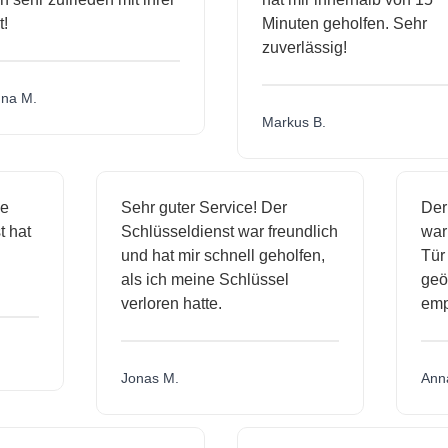
Minuten geholfen. Sehr
zuverlässig!
a M.
Markus B.
ige
Sehr guter Service! Der
De
st hat
Schlüsseldienst war freundlich
wa
ch
und hat mir schnell geholfen,
Tü
als ich meine Schlüssel
ge
verloren hatte.
em
Jonas M.
An