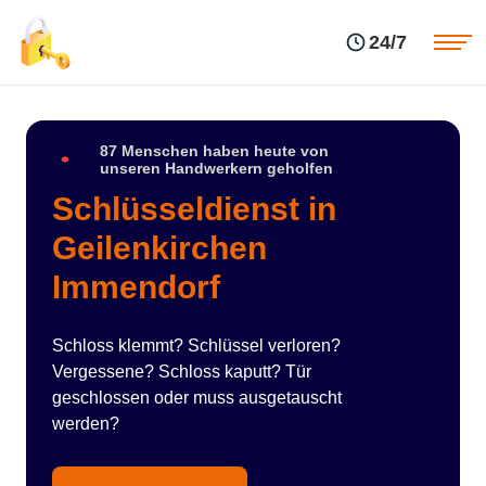
Einsatzgebiete
Preise
24/7
Über uns
Blog
Kontakte
Impressum
87 Menschen haben heute von
unseren Handwerkern geholfen
Schlüsseldienst in
Geilenkirchen
Immendorf
Schloss klemmt? Schlüssel verloren?
Vergessene? Schloss kaputt? Tür
geschlossen oder muss ausgetauscht
werden?