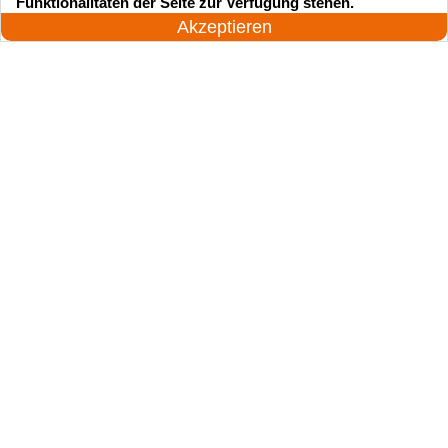
Funktionalitäten der Seite zur Verfügung stehen.
Jetzt anrufen!
Akzeptieren
Suchen Sie einen Schlüsseldienst
zu einem vernünftigen Preis?
Rufen Sie uns an und unser professioneller
Meister wird in 25 Minuten schnell vor Ort sein!