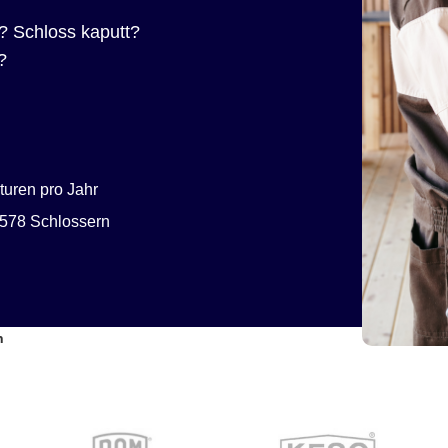
? Schloss kaputt?
?
uren pro Jahr
578 Schlossern
n