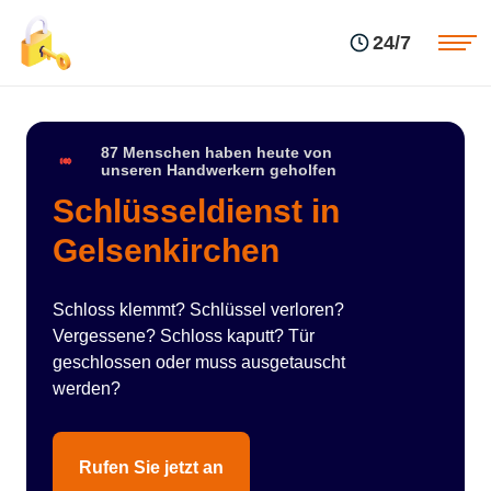
Einsatzgebiete
Preise
24/7
Über uns
Blog
Kontakte
Impressum
87 Menschen haben heute von
unseren Handwerkern geholfen
Schlüsseldienst in
Gelsenkirchen⁠
Schloss klemmt? Schlüssel verloren?
Vergessene? Schloss kaputt? Tür
geschlossen oder muss ausgetauscht
werden?
Rufen Sie jetzt an