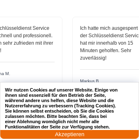
sseldienst Service
Ich hatte mich ausgesperrt un
ll und professionell.
der Schlüsseldienst Service
hr zufrieden mit ihrer
hat mir innerhalb von 15
Minuten geholfen. Sehr
zuverlässig!
M.
Markus B.
Wir nutzen Cookies auf unserer Website. Einige von
ihnen sind essenziell für den Betrieb der Seite,
während andere uns helfen, diese Website und die
Nutzererfahrung zu verbessern (Tracking Cookies).
ässige
Sehr guter Service! Der
Sie können selbst entscheiden, ob Sie die Cookies
ienst hat
Schlüsseldienst war freundlich
zulassen möchten. Bitte beachten Sie, dass bei
einer Ablehnung womöglich nicht mehr alle
 mich
und hat mir schnell geholfen,
24 Stunden am Tag
Funktionalitäten der Seite zur Verfügung stehen.
als ich meine Schlüssel
Jetzt anrufen!
Akzeptieren
verloren hatte.