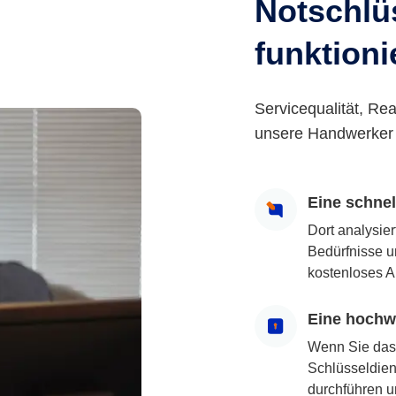
Notschlüs
funktioni
Servicequalität, Rea
unsere Handwerker 
Eine schne
Dort analysie
Bedürfnisse u
kostenloses A
Eine hochwe
Wenn Sie das
Schlüsseldiens
durchführen u