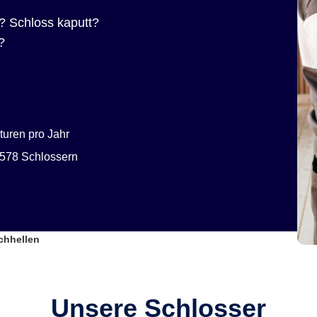
? Schloss kaputt?
?
uren pro Jahr
578 Schlossern
chhellen
Unsere Schlosser