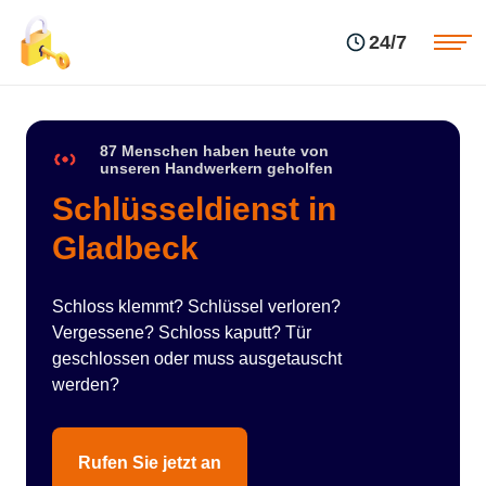
Einsatzgebiete
Preise
24/7
Über uns
Blog
Kontakte
Impressum
87 Menschen haben heute von
unseren Handwerkern geholfen
Schlüsseldienst in
Gladbeck
Schloss klemmt? Schlüssel verloren?
Vergessene? Schloss kaputt? Tür
geschlossen oder muss ausgetauscht
werden?
Rufen Sie jetzt an