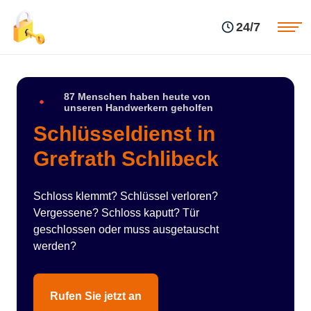
Einsatzgebiete
Preise
24/7
Über uns
Blog
Kontakte
Impressum
87 Menschen haben heute von
unseren Handwerkern geholfen
Schlüsseldienst in
Grefrath Schlibeck
Schloss klemmt? Schlüssel verloren?
Vergessene? Schloss kaputt? Tür
geschlossen oder muss ausgetauscht
werden?
Rufen Sie jetzt an