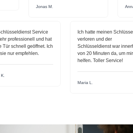
Jonas M.
An
hlüsseldienst Service
Ich hatte meinen Schlüssel
r professionell und hat
verloren und der
ür schnell geöffnet. Ich
Schlüsseldienst war innerh
ie nur empfehlen.
von 20 Minuten da, um mir 
helfen. Toller Service!
.
Maria L.