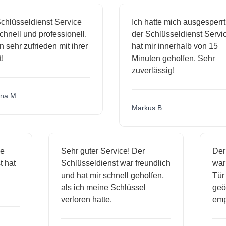
hlüsseldienst Service
Ich hatte mich ausgesperrt 
nell und professionell.
der Schlüsseldienst Service
 sehr zufrieden mit ihrer
hat mir innerhalb von 15
Minuten geholfen. Sehr
zuverlässig!
a M.
Markus B.
ige
Sehr guter Service! Der
De
nst hat
Schlüsseldienst war freundlich
wa
ch
und hat mir schnell geholfen,
T
als ich meine Schlüssel
ge
verloren hatte.
e