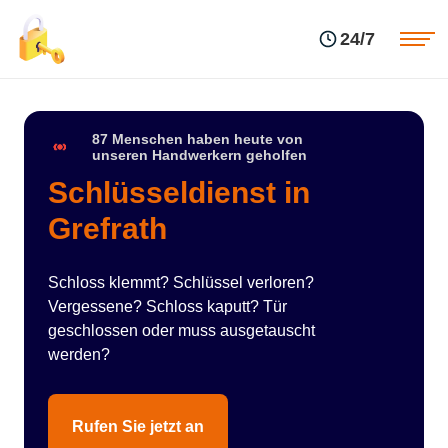
Einsatzgebiete
Preise
24/7
Über uns
Blog
Kontakte
Impressum
87 Menschen haben heute von
unseren Handwerkern geholfen
Schlüsseldienst in
Grefrath
Schloss klemmt? Schlüssel verloren?
Vergessene? Schloss kaputt? Tür
geschlossen oder muss ausgetauscht
werden?
Rufen Sie jetzt an