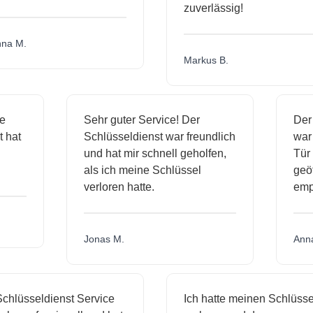
zuverlässig!
a M.
Markus B.
ige
Sehr guter Service! Der
De
st hat
Schlüsseldienst war freundlich
wa
ch
und hat mir schnell geholfen,
Tü
als ich meine Schlüssel
ge
verloren hatte.
em
Jonas M.
An
hlüsseldienst Service
Ich hatte meinen Schlüssel