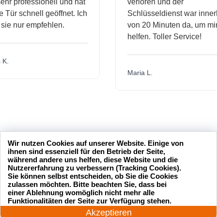
hr professionell und hat
verloren und der
Tür schnell geöffnet. Ich
Schlüsseldienst war innerh
ie nur empfehlen.
von 20 Minuten da, um mir 
helfen. Toller Service!
K.
Maria L.
Wir nutzen Cookies auf unserer Website. Einige von
ihnen sind essenziell für den Betrieb der Seite,
während andere uns helfen, diese Website und die
Nutzererfahrung zu verbessern (Tracking Cookies).
Sie können selbst entscheiden, ob Sie die Cookies
zulassen möchten. Bitte beachten Sie, dass bei
einer Ablehnung womöglich nicht mehr alle
24 Stunden am Tag
Funktionalitäten der Seite zur Verfügung stehen.
Jetzt anrufen!
Akzeptieren