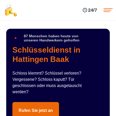
Einsatzgebiete
Preise
24/7
Über uns
Blog
Kontakte
Impressum
87 Menschen haben heute von
unseren Handwerkern geholfen
Schlüsseldienst in
Hattingen Baak
Schloss klemmt? Schlüssel verloren?
Vergessene? Schloss kaputt? Tür
geschlossen oder muss ausgetauscht
werden?
Rufen Sie jetzt an