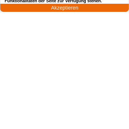
Funktionalitäten der Seite zur Verfügung stehen.
Jetzt anrufen!
Akzeptieren
Suchen Sie einen Schlüsseldienst
zu einem vernünftigen Preis?
Rufen Sie uns an und unser professioneller
Meister wird in 25 Minuten schnell vor Ort sein!