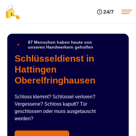
Einsatzgebiete
Preise
24/7
Über uns
Blog
Kontakte
Impressum
87 Menschen haben heute von
unseren Handwerkern geholfen
Schlüsseldienst in
Hattingen
Oberelfringhausen
Schloss klemmt? Schlüssel verloren?
Vergessene? Schloss kaputt? Tür
geschlossen oder muss ausgetauscht
werden?