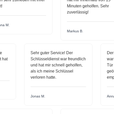
Minuten geholfen. Sehr
zuverlässig!
a M.
Markus B.
ige
Sehr guter Service! Der
De
nst hat
Schlüsseldienst war freundlich
wa
ch
und hat mir schnell geholfen,
T
als ich meine Schlüssel
ge
verloren hatte.
e
Jonas M.
An