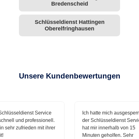
Bredenscheid
Schlüsseldienst Hattingen
Oberelfringhausen
Unsere Kundenbewertungen
chlüsseldienst Service
Ich hatte mich ausgesperrt
hnell und professionell.
der Schlüsseldienst Servic
n sehr zufrieden mit ihrer
hat mir innerhalb von 15
!
Minuten geholfen. Sehr