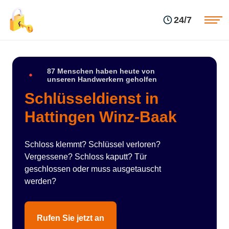
Einsatzgebiete
Preise
24/7
Über uns
Blog
Kontakte
Impressum
87 Menschen haben heute von
unseren Handwerkern geholfen
Schlüsseldienst in
Hattingen Winz-Baak
Schloss klemmt? Schlüssel verloren?
Vergessene? Schloss kaputt? Tür
geschlossen oder muss ausgetauscht
werden?
Rufen Sie jetzt an