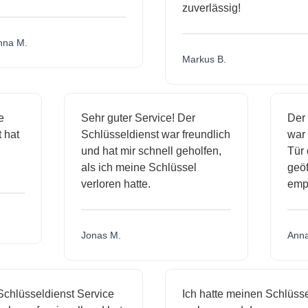
zuverlässig!
na M.
Markus B.
ge
Sehr guter Service! Der
De
st hat
Schlüsseldienst war freundlich
wa
h
und hat mir schnell geholfen,
Tü
als ich meine Schlüssel
geö
verloren hatte.
em
Jonas M.
Ann
chlüsseldienst Service
Ich hatte meinen Schlüssel