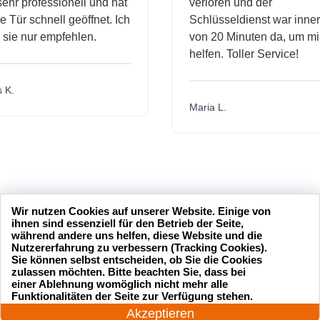
hr professionell und hat
verloren und der
Tür schnell geöffnet. Ich
Schlüsseldienst war inner
sie nur empfehlen.
von 20 Minuten da, um mir
helfen. Toller Service!
K.
Maria L.
Wir nutzen Cookies auf unserer Website. Einige von
ihnen sind essenziell für den Betrieb der Seite,
während andere uns helfen, diese Website und die
Nutzererfahrung zu verbessern (Tracking Cookies).
Sie können selbst entscheiden, ob Sie die Cookies
zulassen möchten. Bitte beachten Sie, dass bei
einer Ablehnung womöglich nicht mehr alle
24 Stunden am Tag
Funktionalitäten der Seite zur Verfügung stehen.
Jetzt anrufen!
Akzeptieren