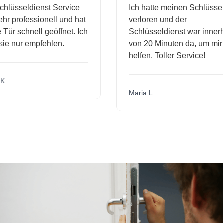
hlüsseldienst Service
Ich hatte meinen Schlüssel
r professionell und hat
verloren und der
ür schnell geöffnet. Ich
Schlüsseldienst war innerh
ie nur empfehlen.
von 20 Minuten da, um mir 
helfen. Toller Service!
.
Maria L.