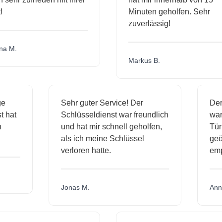
Minuten geholfen. Sehr
zuverlässig!
a M.
Markus B.
ige
Sehr guter Service! Der
De
nst hat
Schlüsseldienst war freundlich
wa
ch
und hat mir schnell geholfen,
T
als ich meine Schlüssel
ge
verloren hatte.
e
Jonas M.
An