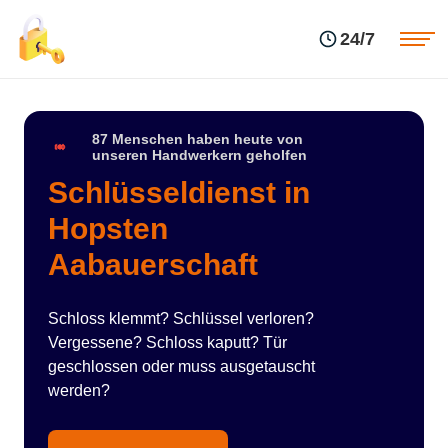
Einsatzgebiete
Preise
24/7
Über uns
Blog
Kontakte
Impressum
87 Menschen haben heute von
unseren Handwerkern geholfen
Schlüsseldienst in
Hopsten
Aabauerschaft
Schloss klemmt? Schlüssel verloren?
Vergessene? Schloss kaputt? Tür
geschlossen oder muss ausgetauscht
werden?