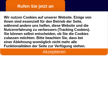
Rufen Sie jetzt an
Wir nutzen Cookies auf unserer Website. Einige von
ihnen sind essenziell für den Betrieb der Seite,
während andere uns helfen, diese Website und die
Nutzererfahrung zu verbessern (Tracking Cookies).
Sie können selbst entscheiden, ob Sie die Cookies
zulassen möchten. Bitte beachten Sie, dass bei
einer Ablehnung womöglich nicht mehr alle
Startseite
Einsatzgebiete
24 Stunden am Tag
Funktionalitäten der Seite zur Verfügung stehen.
Jetzt anrufen!
Akzeptieren
Preise
Kontakte
Impressum
Sitemap