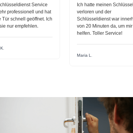
lüsseldienst Service
Ich hatte meinen Schlüssel
r professionell und hat
verloren und der
ür schnell geöffnet. Ich
Schlüsseldienst war innerha
e nur empfehlen.
von 20 Minuten da, um mir z
helfen. Toller Service!
.
Maria L.