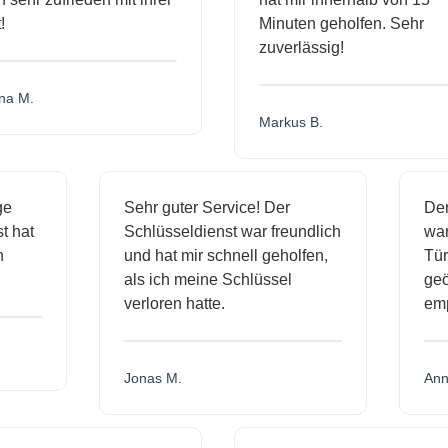
Minuten geholfen. Sehr
zuverlässig!
 M.
Markus B.
sige
Sehr guter Service! Der
D
nst hat
Schlüsseldienst war freundlich
w
ich
und hat mir schnell geholfen,
T
als ich meine Schlüssel
g
verloren hatte.
e
Jonas M.
A