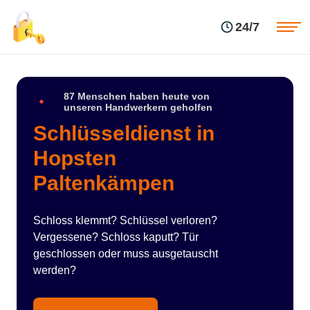
Einsatzgebiete
Preise
24/7
Über uns
Blog
Kontakte
Impressum
87 Menschen haben heute von
unseren Handwerkern geholfen
Schlüsseldienst in
Hopsten
Paltenkämpen
Schloss klemmt? Schlüssel verloren?
Vergessene? Schloss kaputt? Tür
geschlossen oder muss ausgetauscht
werden?