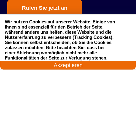
Rufen Sie jetzt an
Wir nutzen Cookies auf unserer Website. Einige von
ihnen sind essenziell für den Betrieb der Seite,
während andere uns helfen, diese Website und die
Nutzererfahrung zu verbessern (Tracking Cookies).
Sie können selbst entscheiden, ob Sie die Cookies
zulassen möchten. Bitte beachten Sie, dass bei
einer Ablehnung womöglich nicht mehr alle
Startseite
Einsatzgebiete
24 Stunden am Tag
Funktionalitäten der Seite zur Verfügung stehen.
Jetzt anrufen!
Akzeptieren
Preise
Kontakte
Impressum
Sitemap