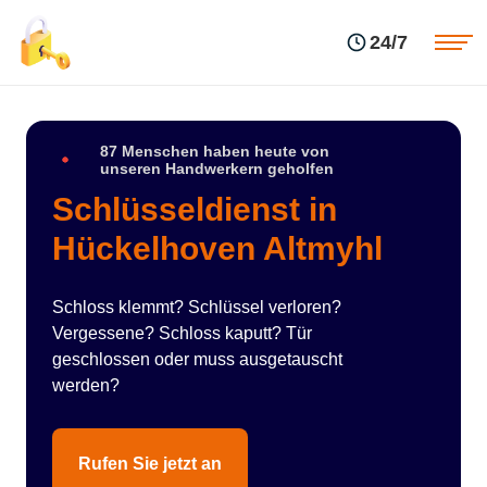
Einsatzgebiete
Preise
24/7
Über uns
Blog
Kontakte
Impressum
87 Menschen haben heute von
unseren Handwerkern geholfen
Schlüsseldienst in
Hückelhoven Altmyhl
Schloss klemmt? Schlüssel verloren?
Vergessene? Schloss kaputt? Tür
geschlossen oder muss ausgetauscht
werden?
Rufen Sie jetzt an