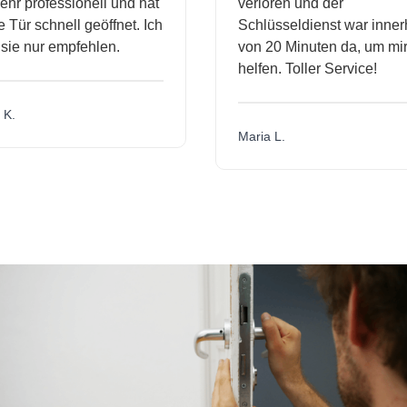
r professionell und hat
verloren und der
ür schnell geöffnet. Ich
Schlüsseldienst war innerh
ie nur empfehlen.
von 20 Minuten da, um mir 
helfen. Toller Service!
.
Maria L.