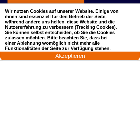
Wir nutzen Cookies auf unserer Website. Einige von
ihnen sind essenziell für den Betrieb der Seite,
während andere uns helfen, diese Website und die
Nutzererfahrung zu verbessern (Tracking Cookies).
Sie können selbst entscheiden, ob Sie die Cookies
zulassen möchten. Bitte beachten Sie, dass bei
einer Ablehnung womöglich nicht mehr alle
Startseite
Einsatzgebiete
24 Stunden am Tag
Funktionalitäten der Seite zur Verfügung stehen.
Jetzt anrufen!
Akzeptieren
Preise
Kontakte
Impressum
Sitemap