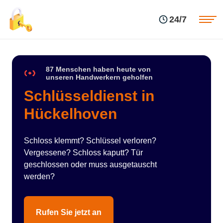
Einsatzgebiete
Preise
24/7
Über uns
Blog
Kontakte
Impressum
87 Menschen haben heute von
unseren Handwerkern geholfen
Schlüsseldienst in
Hückelhoven
Schloss klemmt? Schlüssel verloren?
Vergessene? Schloss kaputt? Tür
geschlossen oder muss ausgetauscht
werden?
Rufen Sie jetzt an