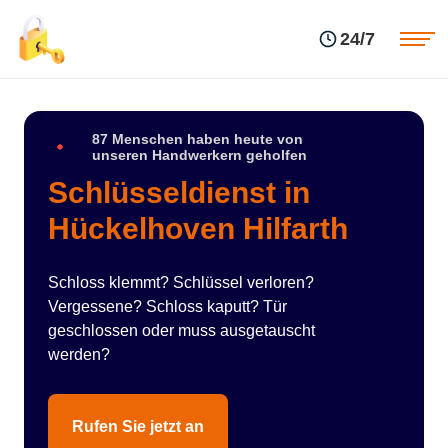
Einsatzgebiete
Preise
24/7
Über uns
Blog
Kontakte
Impressum
87 Menschen haben heute von
unseren Handwerkern geholfen
Schlüsseldienst in
Hückelhoven Hilfarth
Schloss klemmt? Schlüssel verloren?
Vergessene? Schloss kaputt? Tür
geschlossen oder muss ausgetauscht
werden?
Rufen Sie jetzt an