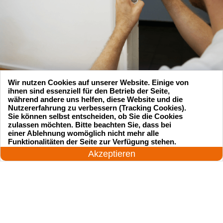
Wir nutzen Cookies auf unserer Website. Einige von
ihnen sind essenziell für den Betrieb der Seite,
während andere uns helfen, diese Website und die
Nutzererfahrung zu verbessern (Tracking Cookies).
Sie können selbst entscheiden, ob Sie die Cookies
zulassen möchten. Bitte beachten Sie, dass bei
Suchen Sie einen Schlüsseldienst
einer Ablehnung womöglich nicht mehr alle
24 Stunden am Tag
Funktionalitäten der Seite zur Verfügung stehen.
zu einem vernünftigen Preis?
Jetzt anrufen!
Akzeptieren
Rufen Sie uns an und unser professioneller
Meister wird in 25 Minuten schnell vor Ort sein!
Rufen Sie jetzt an