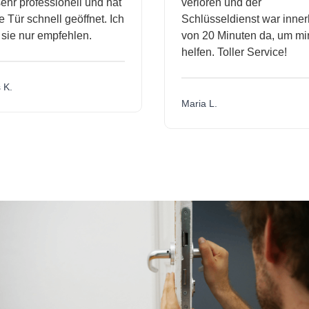
r professionell und hat
verloren und der
ür schnell geöffnet. Ich
Schlüsseldienst war innerh
ie nur empfehlen.
von 20 Minuten da, um mir 
helfen. Toller Service!
.
Maria L.