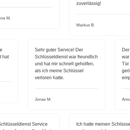
zuverlässig!
a M.
Markus B.
ige
Sehr guter Service! Der
De
nst hat
Schlüsseldienst war freundlich
wa
ch
und hat mir schnell geholfen,
T
als ich meine Schlüssel
ge
verloren hatte.
e
Jonas M.
An
hlüsseldienst Service
Ich hatte meinen Schlüssel