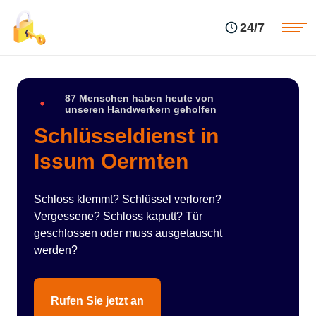
Einsatzgebiete
Preise
24/7
Über uns
Blog
Kontakte
Impressum
87 Menschen haben heute von
unseren Handwerkern geholfen
Schlüsseldienst in
Issum Oermten
Schloss klemmt? Schlüssel verloren?
Vergessene? Schloss kaputt? Tür
geschlossen oder muss ausgetauscht
werden?
Rufen Sie jetzt an