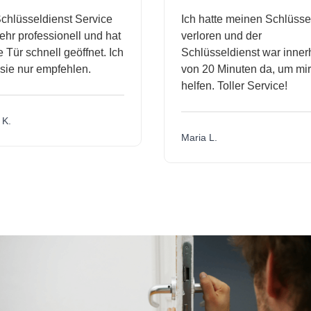
hlüsseldienst Service
Ich hatte meinen Schlüssel
r professionell und hat
verloren und der
ür schnell geöffnet. Ich
Schlüsseldienst war innerh
ie nur empfehlen.
von 20 Minuten da, um mir 
helfen. Toller Service!
.
Maria L.