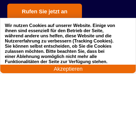
Rufen Sie jetzt an
Wir nutzen Cookies auf unserer Website. Einige von
ihnen sind essenziell für den Betrieb der Seite,
während andere uns helfen, diese Website und die
Nutzererfahrung zu verbessern (Tracking Cookies).
Sie können selbst entscheiden, ob Sie die Cookies
zulassen möchten. Bitte beachten Sie, dass bei
einer Ablehnung womöglich nicht mehr alle
Startseite
Einsatzgebiete
24 Stunden am Tag
Funktionalitäten der Seite zur Verfügung stehen.
Jetzt anrufen!
Akzeptieren
Preise
Kontakte
Impressum
Sitemap