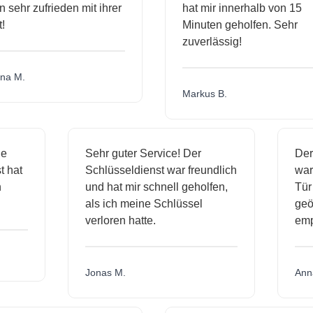
 sehr zufrieden mit ihrer
hat mir innerhalb von 15
Minuten geholfen. Sehr
zuverlässig!
a M.
Markus B.
ige
Sehr guter Service! Der
D
nst hat
Schlüsseldienst war freundlich
w
ich
und hat mir schnell geholfen,
T
als ich meine Schlüssel
ge
verloren hatte.
e
Jonas M.
A