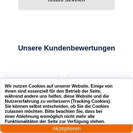
Unsere Kundenbewertungen
sseldienst Service
Ich hatte mich ausgesperrt und
Wir nutzen Cookies auf unserer Website. Einige von
l und professionell.
der Schlüsseldienst Service
ihnen sind essenziell für den Betrieb der Seite,
während andere uns helfen, diese Website und die
hr zufrieden mit ihrer
hat mir innerhalb von 15
Nutzererfahrung zu verbessern (Tracking Cookies).
Minuten geholfen. Sehr
Sie können selbst entscheiden, ob Sie die Cookies
zulassen möchten. Bitte beachten Sie, dass bei
zuverlässig!
einer Ablehnung womöglich nicht mehr alle
24 Stunden am Tag
Funktionalitäten der Seite zur Verfügung stehen.
Jetzt anrufen!
.
Akzeptieren