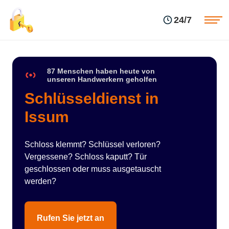
Einsatzgebiete
Preise
24/7
Über uns
Blog
Kontakte
Impressum
87 Menschen haben heute von
unseren Handwerkern geholfen
Schlüsseldienst in
Issum
Schloss klemmt? Schlüssel verloren?
Vergessene? Schloss kaputt? Tür
geschlossen oder muss ausgetauscht
werden?
Rufen Sie jetzt an