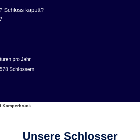
? Schloss kaputt?
?
uren pro Jahr
578 Schlossern
rt Kamperbrück
Unsere Schlosser