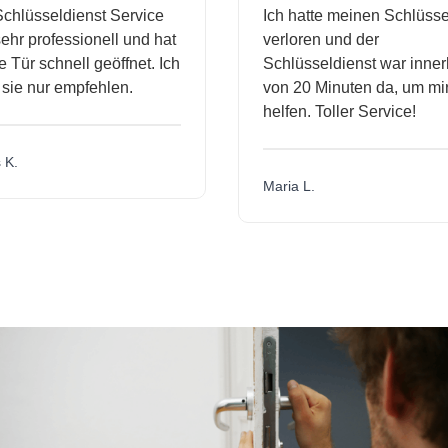
hlüsseldienst Service
Ich hatte meinen Schlüssel
hr professionell und hat
verloren und der
ür schnell geöffnet. Ich
Schlüsseldienst war innerh
ie nur empfehlen.
von 20 Minuten da, um mir 
helfen. Toller Service!
.
Maria L.