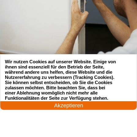
Wir nutzen Cookies auf unserer Website. Einige von
ihnen sind essenziell für den Betrieb der Seite,
während andere uns helfen, diese Website und die
Nutzererfahrung zu verbessern (Tracking Cookies).
Sie können selbst entscheiden, ob Sie die Cookies
zulassen möchten. Bitte beachten Sie, dass bei
Suchen Sie einen Schlüsseldienst
einer Ablehnung womöglich nicht mehr alle
24 Stunden am Tag
Funktionalitäten der Seite zur Verfügung stehen.
zu einem vernünftigen Preis?
Jetzt anrufen!
Akzeptieren
Rufen Sie uns an und unser professioneller
Meister wird in 25 Minuten schnell vor Ort sein!