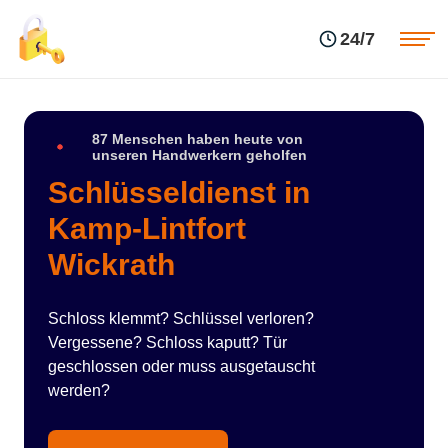
Einsatzgebiete
Preise
24/7
Über uns
Blog
Kontakte
Impressum
87 Menschen haben heute von
unseren Handwerkern geholfen
Schlüsseldienst in
Kamp-Lintfort
Wickrath
Schloss klemmt? Schlüssel verloren?
Vergessene? Schloss kaputt? Tür
geschlossen oder muss ausgetauscht
werden?