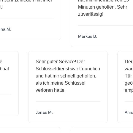
Minuten geholfen. Sehr
zuverlässig!
a M.
Markus B.
ige
Sehr guter Service! Der
De
st hat
Schlüsseldienst war freundlich
wa
ch
und hat mir schnell geholfen,
T
als ich meine Schlüssel
ge
verloren hatte.
em
Jonas M.
An