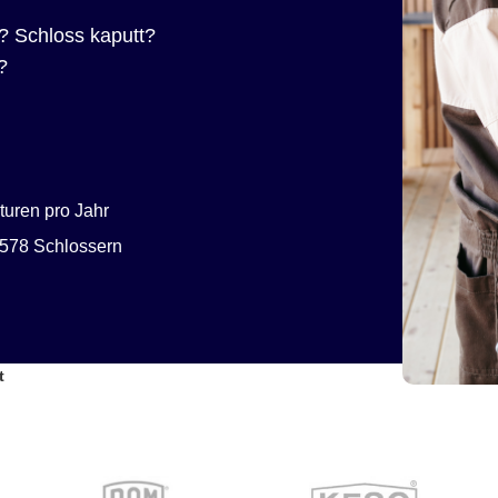
? Schloss kaputt?
?
uren pro Jahr
578 Schlossern
t