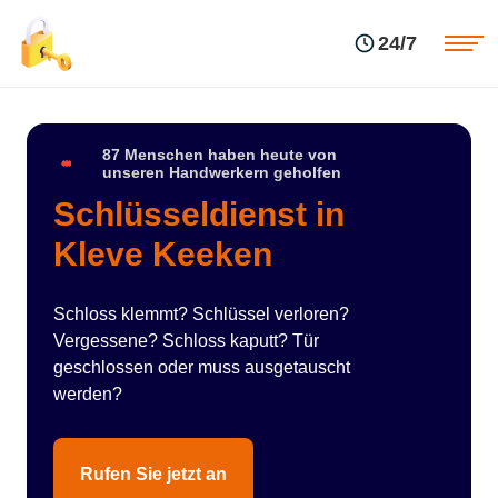
Einsatzgebiete
Preise
24/7
Über uns
Blog
Kontakte
Impressum
87 Menschen haben heute von
unseren Handwerkern geholfen
Schlüsseldienst in
Kleve Keeken
Schloss klemmt? Schlüssel verloren?
Vergessene? Schloss kaputt? Tür
geschlossen oder muss ausgetauscht
werden?
Rufen Sie jetzt an