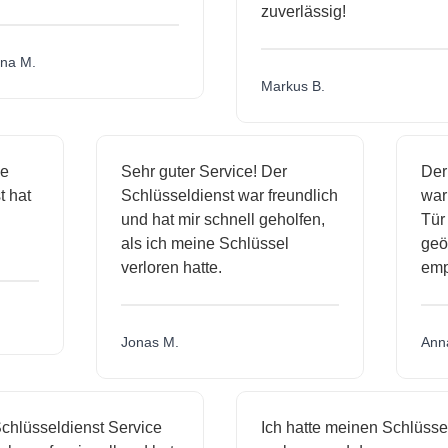
zuverlässig!
a M.
Markus B.
ige
Sehr guter Service! Der
De
st hat
Schlüsseldienst war freundlich
wa
ch
und hat mir schnell geholfen,
Tü
als ich meine Schlüssel
ge
verloren hatte.
em
Jonas M.
An
hlüsseldienst Service
Ich hatte meinen Schlüssel