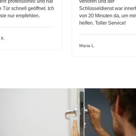
hr professionell und hat
verloren und der
Tür schnell geöffnet. Ich
Schlüsseldienst war innerh
ie nur empfehlen.
von 20 Minuten da, um mir 
helfen. Toller Service!
K.
Maria L.