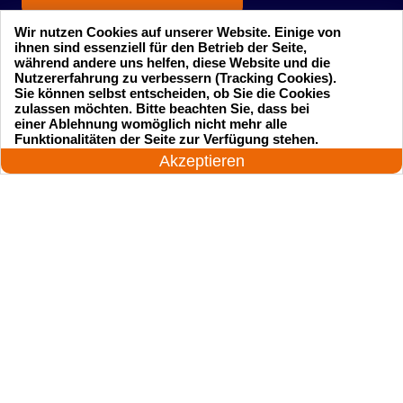
Wir nutzen Cookies auf unserer Website. Einige von
ihnen sind essenziell für den Betrieb der Seite,
während andere uns helfen, diese Website und die
Nutzererfahrung zu verbessern (Tracking Cookies).
Sie können selbst entscheiden, ob Sie die Cookies
zulassen möchten. Bitte beachten Sie, dass bei
einer Ablehnung womöglich nicht mehr alle
Startseite
Einsatzgebiete
24 Stunden am Tag
Funktionalitäten der Seite zur Verfügung stehen.
Jetzt anrufen!
Akzeptieren
Preise
Kontakte
Impressum
Sitemap