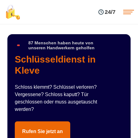
Einsatzgebiete
Preise
24/7
Über uns
Blog
Kontakte
Impressum
87 Menschen haben heute von
unseren Handwerkern geholfen
Schlüsseldienst in
Kleve
Schloss klemmt? Schlüssel verloren?
Vergessene? Schloss kaputt? Tür
geschlossen oder muss ausgetauscht
werden?
Rufen Sie jetzt an