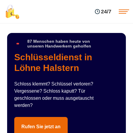
Einsatzgebiete
Preise
24/7
Über uns
Blog
Kontakte
Impressum
87 Menschen haben heute von
unseren Handwerkern geholfen
Schlüsseldienst in
Löhne Halstern
Schloss klemmt? Schlüssel verloren?
Vergessene? Schloss kaputt? Tür
geschlossen oder muss ausgetauscht
werden?
Rufen Sie jetzt an