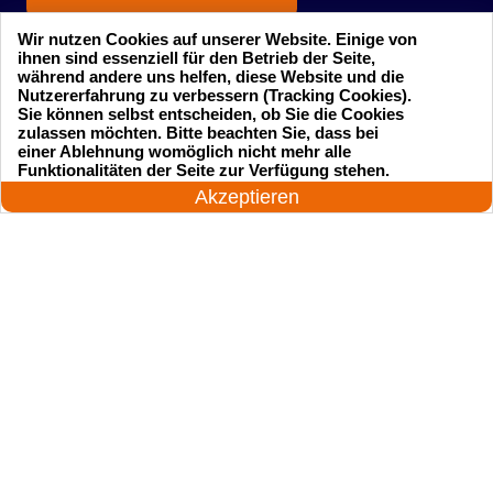
Wir nutzen Cookies auf unserer Website. Einige von
ihnen sind essenziell für den Betrieb der Seite,
während andere uns helfen, diese Website und die
Nutzererfahrung zu verbessern (Tracking Cookies).
Sie können selbst entscheiden, ob Sie die Cookies
zulassen möchten. Bitte beachten Sie, dass bei
einer Ablehnung womöglich nicht mehr alle
Startseite
Einsatzgebiete
24 Stunden am Tag
Funktionalitäten der Seite zur Verfügung stehen.
Jetzt anrufen!
Akzeptieren
Preise
Kontakte
Impressum
Sitemap