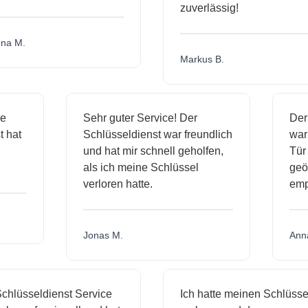
zuverlässig!
a M.
Markus B.
ige
Sehr guter Service! Der
De
st hat
Schlüsseldienst war freundlich
wa
ch
und hat mir schnell geholfen,
Tü
als ich meine Schlüssel
ge
verloren hatte.
em
Jonas M.
An
hlüsseldienst Service
Ich hatte meinen Schlüssel