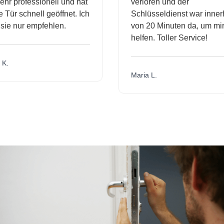
hr professionell und hat
verloren und der
Tür schnell geöffnet. Ich
Schlüsseldienst war innerh
ie nur empfehlen.
von 20 Minuten da, um mir 
helfen. Toller Service!
K.
Maria L.