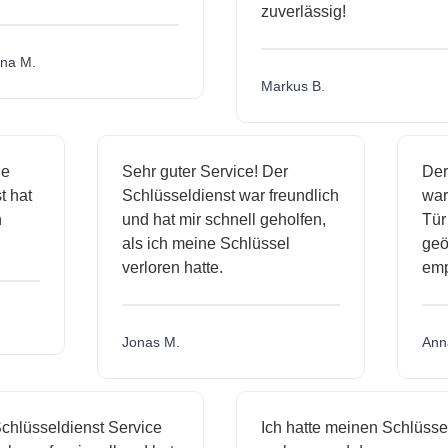
zuverlässig!
a M.
Markus B.
ige
Sehr guter Service! Der
D
nst hat
Schlüsseldienst war freundlich
w
ich
und hat mir schnell geholfen,
T
als ich meine Schlüssel
ge
verloren hatte.
e
Jonas M.
A
hlüsseldienst Service
Ich hatte meinen Schlüssel