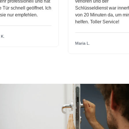
r professionell und hat
verloren und der
ür schnell geöffnet. Ich
Schlüsseldienst war innerh
ie nur empfehlen.
von 20 Minuten da, um mir 
helfen. Toller Service!
.
Maria L.