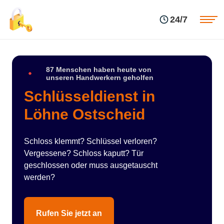
Einsatzgebiete
Preise
24/7
Über uns
Blog
Kontakte
Impressum
87 Menschen haben heute von
unseren Handwerkern geholfen
Schlüsseldienst in
Löhne Ostscheid
Schloss klemmt? Schlüssel verloren?
Vergessene? Schloss kaputt? Tür
geschlossen oder muss ausgetauscht
werden?
Rufen Sie jetzt an