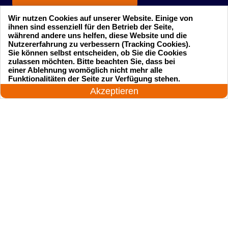
Wir nutzen Cookies auf unserer Website. Einige von
ihnen sind essenziell für den Betrieb der Seite,
während andere uns helfen, diese Website und die
Nutzererfahrung zu verbessern (Tracking Cookies).
Sie können selbst entscheiden, ob Sie die Cookies
zulassen möchten. Bitte beachten Sie, dass bei
einer Ablehnung womöglich nicht mehr alle
Startseite
Einsatzgebiete
24 Stunden am Tag
Funktionalitäten der Seite zur Verfügung stehen.
Jetzt anrufen!
Akzeptieren
Preise
Kontakte
Impressum
Sitemap