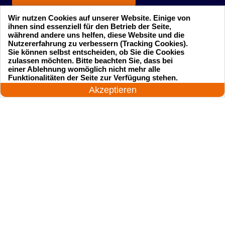
Wir nutzen Cookies auf unserer Website. Einige von
ihnen sind essenziell für den Betrieb der Seite,
während andere uns helfen, diese Website und die
Nutzererfahrung zu verbessern (Tracking Cookies).
Sie können selbst entscheiden, ob Sie die Cookies
zulassen möchten. Bitte beachten Sie, dass bei
einer Ablehnung womöglich nicht mehr alle
Startseite
Einsatzgebiete
24 Stunden am Tag
Funktionalitäten der Seite zur Verfügung stehen.
Jetzt anrufen!
Akzeptieren
Preise
Kontakte
Impressum
Sitemap