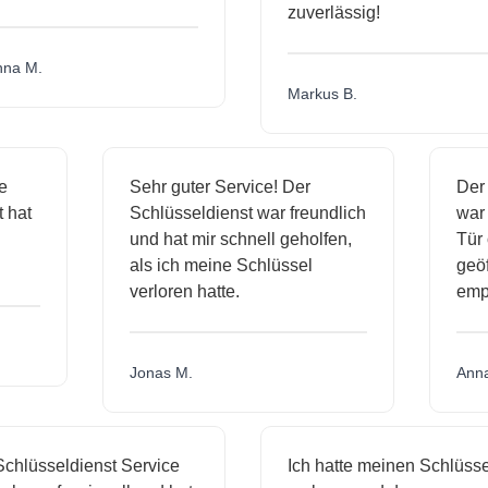
zuverlässig!
a M.
Markus B.
ige
Sehr guter Service! Der
De
nst hat
Schlüsseldienst war freundlich
wa
ch
und hat mir schnell geholfen,
T
als ich meine Schlüssel
ge
verloren hatte.
e
Jonas M.
An
hlüsseldienst Service
Ich hatte meinen Schlüssel