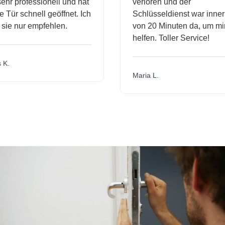
r professionell und hat
verloren und der
ür schnell geöffnet. Ich
Schlüsseldienst war innerh
ie nur empfehlen.
von 20 Minuten da, um mir 
helfen. Toller Service!
.
Maria L.