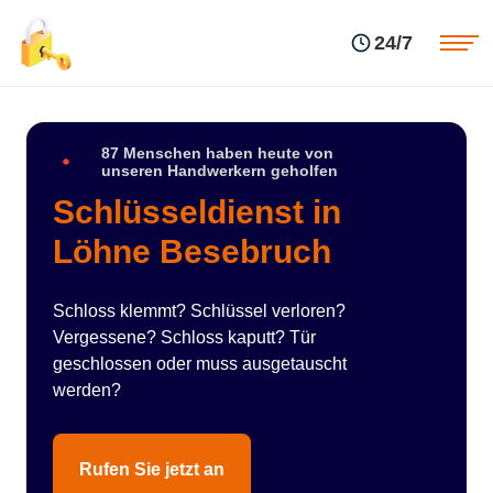
Einsatzgebiete
Preise
24/7
Über uns
Blog
Kontakte
Impressum
87 Menschen haben heute von
unseren Handwerkern geholfen
Schlüsseldienst in
Löhne Besebruch
Schloss klemmt? Schlüssel verloren?
Vergessene? Schloss kaputt? Tür
geschlossen oder muss ausgetauscht
werden?
Rufen Sie jetzt an