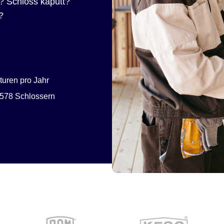
? Schloss kaputt?
?
uren pro Jahr
578 Schlossern