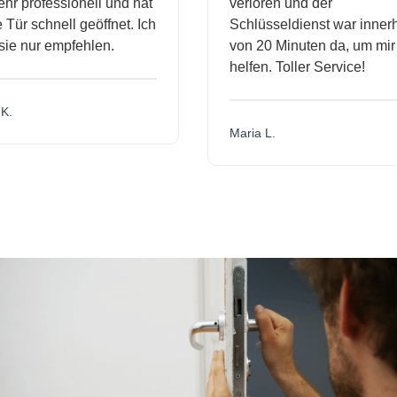
hr professionell und hat
verloren und der
Tür schnell geöffnet. Ich
Schlüsseldienst war innerh
ie nur empfehlen.
von 20 Minuten da, um mir 
helfen. Toller Service!
K.
Maria L.