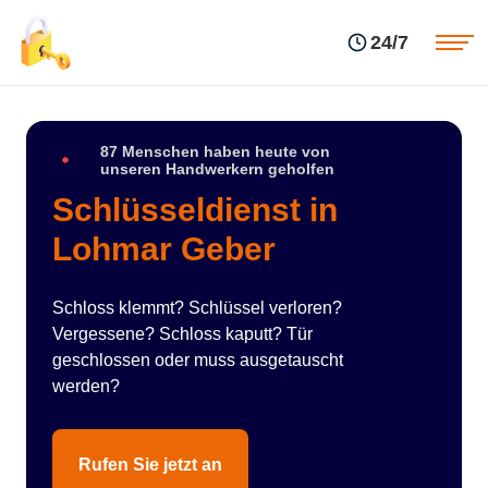
Einsatzgebiete
Preise
24/7
Über uns
Blog
Kontakte
Impressum
87 Menschen haben heute von
unseren Handwerkern geholfen
Schlüsseldienst in
Lohmar Geber
Schloss klemmt? Schlüssel verloren?
Vergessene? Schloss kaputt? Tür
geschlossen oder muss ausgetauscht
werden?
Rufen Sie jetzt an