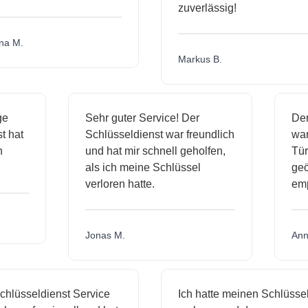
zuverlässig!
a M.
Markus B.
ige
Sehr guter Service! Der
De
st hat
Schlüsseldienst war freundlich
wa
ch
und hat mir schnell geholfen,
Tü
als ich meine Schlüssel
ge
verloren hatte.
em
Jonas M.
An
hlüsseldienst Service
Ich hatte meinen Schlüssel