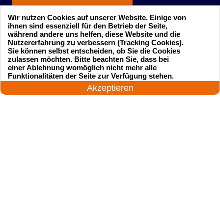
Wir nutzen Cookies auf unserer Website. Einige von
ihnen sind essenziell für den Betrieb der Seite,
während andere uns helfen, diese Website und die
Nutzererfahrung zu verbessern (Tracking Cookies).
Sie können selbst entscheiden, ob Sie die Cookies
zulassen möchten. Bitte beachten Sie, dass bei
einer Ablehnung womöglich nicht mehr alle
Startseite
Einsatzgebiete
24 Stunden am Tag
Funktionalitäten der Seite zur Verfügung stehen.
Jetzt anrufen!
Akzeptieren
Preise
Kontakte
Impressum
Sitemap