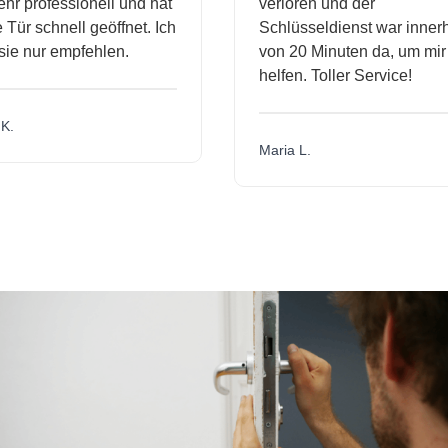
r professionell und hat
verloren und der
ür schnell geöffnet. Ich
Schlüsseldienst war innerh
ie nur empfehlen.
von 20 Minuten da, um mir 
helfen. Toller Service!
.
Maria L.