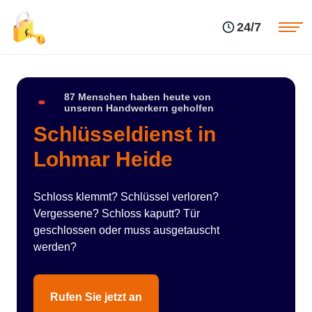
Einsatzgebiete
Preise
24/7
Über uns
Blog
Kontakte
Impressum
87 Menschen haben heute von
unseren Handwerkern geholfen
Schlüsseldienst in
Lohmar Heide
Schloss klemmt? Schlüssel verloren?
Vergessene? Schloss kaputt? Tür
geschlossen oder muss ausgetauscht
werden?
Rufen Sie jetzt an