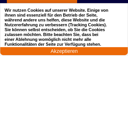
Wir nutzen Cookies auf unserer Website. Einige von
ihnen sind essenziell für den Betrieb der Seite,
während andere uns helfen, diese Website und die
Nutzererfahrung zu verbessern (Tracking Cookies).
Sie können selbst entscheiden, ob Sie die Cookies
zulassen möchten. Bitte beachten Sie, dass bei
einer Ablehnung womöglich nicht mehr alle
Startseite
Einsatzgebiete
24 Stunden am Tag
Funktionalitäten der Seite zur Verfügung stehen.
Jetzt anrufen!
Akzeptieren
Preise
Kontakte
Impressum
Sitemap