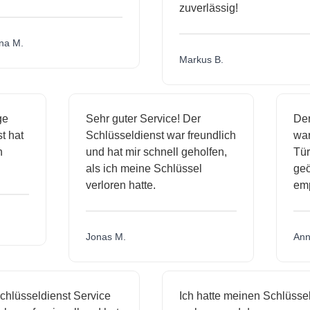
zuverlässig!
a M.
Markus B.
ige
Sehr guter Service! Der
De
nst hat
Schlüsseldienst war freundlich
wa
ch
und hat mir schnell geholfen,
T
als ich meine Schlüssel
ge
verloren hatte.
e
Jonas M.
An
hlüsseldienst Service
Ich hatte meinen Schlüssel