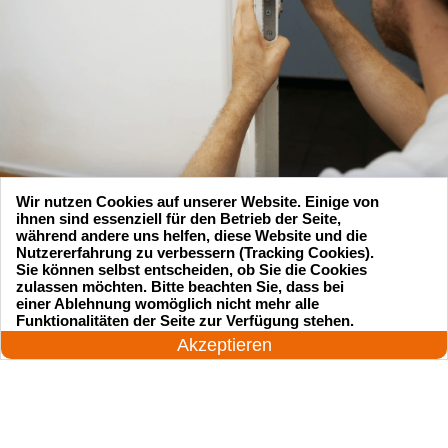
Wir nutzen Cookies auf unserer Website. Einige von
ihnen sind essenziell für den Betrieb der Seite,
während andere uns helfen, diese Website und die
Nutzererfahrung zu verbessern (Tracking Cookies).
Sie können selbst entscheiden, ob Sie die Cookies
zulassen möchten. Bitte beachten Sie, dass bei
Suchen Sie einen Schlüsseldienst
einer Ablehnung womöglich nicht mehr alle
24 Stunden am Tag
Funktionalitäten der Seite zur Verfügung stehen.
zu einem vernünftigen Preis?
Jetzt anrufen!
Akzeptieren
Rufen Sie uns an und unser professioneller
Meister wird in 25 Minuten schnell vor Ort sein!