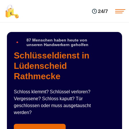
Einsatzgebiete
Preise
24/7
Über uns
Blog
Kontakte
Impressum
87 Menschen haben heute von
unseren Handwerkern geholfen
Schlüsseldienst in
Lüdenscheid
Rathmecke
Schloss klemmt? Schlüssel verloren?
Vergessene? Schloss kaputt? Tür
geschlossen oder muss ausgetauscht
werden?