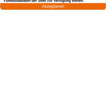
Funktionalitäten der Seite zur Verfügung stehen.
Jetzt anrufen!
Akzeptieren
Suchen Sie einen Schlüsseldienst
zu einem vernünftigen Preis?
Rufen Sie uns an und unser professioneller
Meister wird in 25 Minuten schnell vor Ort sein!