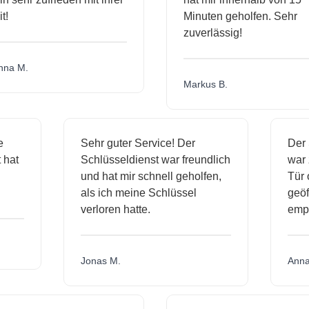
Minuten geholfen. Sehr
zuverlässig!
a M.
Markus B.
ige
Sehr guter Service! Der
De
st hat
Schlüsseldienst war freundlich
wa
ch
und hat mir schnell geholfen,
Tü
als ich meine Schlüssel
ge
verloren hatte.
em
Jonas M.
An