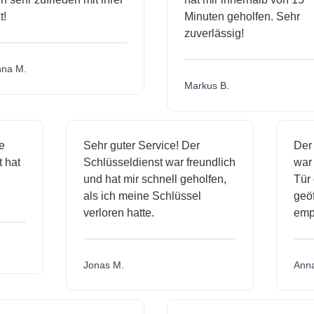
Minuten geholfen. Sehr
zuverlässig!
a M.
Markus B.
ige
Sehr guter Service! Der
De
nst hat
Schlüsseldienst war freundlich
wa
ch
und hat mir schnell geholfen,
T
als ich meine Schlüssel
ge
verloren hatte.
e
Jonas M.
An