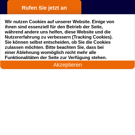
Rufen Sie jetzt an
Wir nutzen Cookies auf unserer Website. Einige von
ihnen sind essenziell für den Betrieb der Seite,
während andere uns helfen, diese Website und die
Nutzererfahrung zu verbessern (Tracking Cookies).
Sie können selbst entscheiden, ob Sie die Cookies
zulassen möchten. Bitte beachten Sie, dass bei
einer Ablehnung womöglich nicht mehr alle
Startseite
Einsatzgebiete
24 Stunden am Tag
Funktionalitäten der Seite zur Verfügung stehen.
Jetzt anrufen!
Akzeptieren
Preise
Kontakte
Impressum
Sitemap