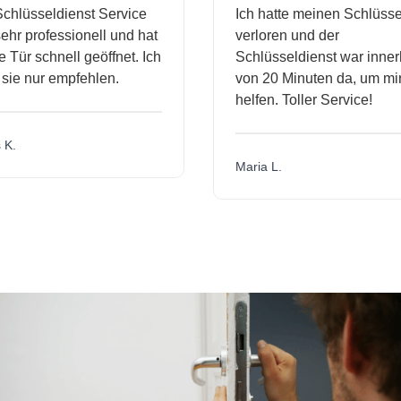
hlüsseldienst Service
Ich hatte meinen Schlüssel
r professionell und hat
verloren und der
ür schnell geöffnet. Ich
Schlüsseldienst war innerh
ie nur empfehlen.
von 20 Minuten da, um mir 
helfen. Toller Service!
.
Maria L.