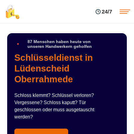
Einsatzgebiete
Preise
24/7
Über uns
Blog
Kontakte
Impressum
87 Menschen haben heute von
unseren Handwerkern geholfen
Schlüsseldienst in
Lüdenscheid
Oberrahmede
Schloss klemmt? Schlüssel verloren?
Vergessene? Schloss kaputt? Tür
geschlossen oder muss ausgetauscht
werden?