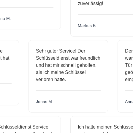
zuverlässig!
 M.
Markus B.
sige
Sehr guter Service! Der
enst hat
Schlüsseldienst war freundlich
mich
und hat mir schnell geholfen,
als ich meine Schlüssel
g
verloren hatte.
Jonas M.
lüsseldienst Service
Ich hatte meinen Schlüssel