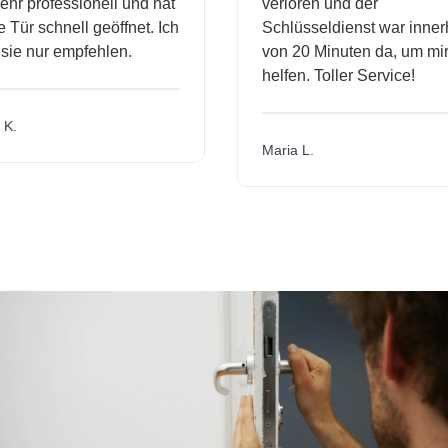
 professionell und hat
verloren und der
r schnell geöffnet. Ich
Schlüsseldienst war innerha
e nur empfehlen.
von 20 Minuten da, um mir z
helfen. Toller Service!
Maria L.