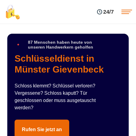
Einsatzgebiete
Preise
24/7
Über uns
Blog
Kontakte
Impressum
87 Menschen haben heute von
unseren Handwerkern geholfen
Schlüsseldienst in
Münster Gievenbeck
Schloss klemmt? Schlüssel verloren?
Vergessene? Schloss kaputt? Tür
geschlossen oder muss ausgetauscht
werden?
Rufen Sie jetzt an