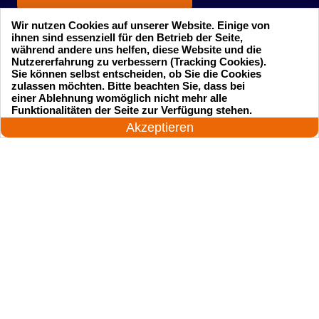
Wir nutzen Cookies auf unserer Website. Einige von
ihnen sind essenziell für den Betrieb der Seite,
während andere uns helfen, diese Website und die
Nutzererfahrung zu verbessern (Tracking Cookies).
Sie können selbst entscheiden, ob Sie die Cookies
zulassen möchten. Bitte beachten Sie, dass bei
einer Ablehnung womöglich nicht mehr alle
Startseite
Einsatzgebiete
24 Stunden am Tag
Funktionalitäten der Seite zur Verfügung stehen.
Jetzt anrufen!
Akzeptieren
Preise
Kontakte
Impressum
Sitemap