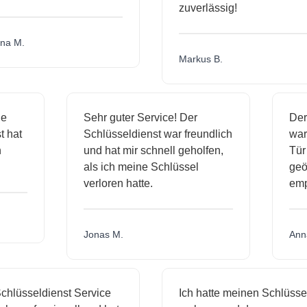
zuverlässig!
a M.
Markus B.
ige
Sehr guter Service! Der
De
st hat
Schlüsseldienst war freundlich
wa
ch
und hat mir schnell geholfen,
Tü
als ich meine Schlüssel
ge
verloren hatte.
em
Jonas M.
An
hlüsseldienst Service
Ich hatte meinen Schlüssel