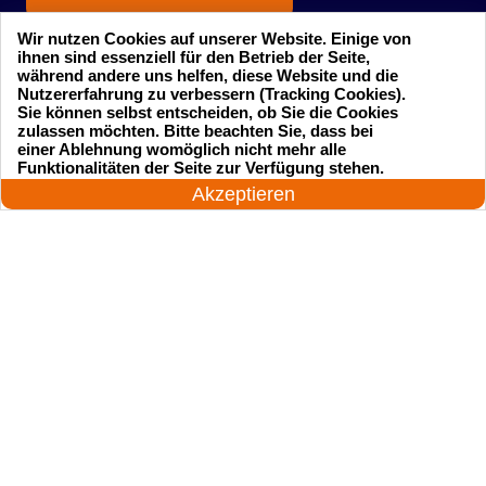
Wir nutzen Cookies auf unserer Website. Einige von
ihnen sind essenziell für den Betrieb der Seite,
während andere uns helfen, diese Website und die
Nutzererfahrung zu verbessern (Tracking Cookies).
Sie können selbst entscheiden, ob Sie die Cookies
zulassen möchten. Bitte beachten Sie, dass bei
einer Ablehnung womöglich nicht mehr alle
Startseite
Einsatzgebiete
24 Stunden am Tag
Funktionalitäten der Seite zur Verfügung stehen.
Jetzt anrufen!
Akzeptieren
Preise
Kontakte
Impressum
Sitemap