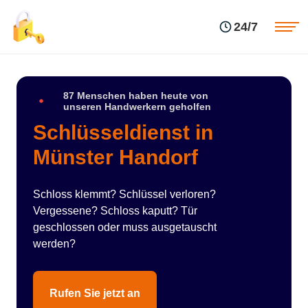
Einsatzgebiete
Preise
24/7
Über uns
Blog
Kontakte
Impressum
87 Menschen haben heute von
unseren Handwerkern geholfen
Schlüsseldienst in
Münster Handorf
Schloss klemmt? Schlüssel verloren?
Vergessene? Schloss kaputt? Tür
geschlossen oder muss ausgetauscht
werden?
Rufen Sie jetzt an