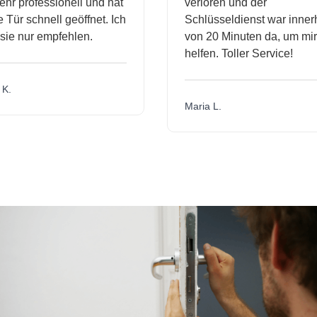
hr professionell und hat
verloren und der
Tür schnell geöffnet. Ich
Schlüsseldienst war innerh
ie nur empfehlen.
von 20 Minuten da, um mir 
helfen. Toller Service!
K.
Maria L.